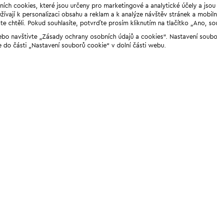
ních cookies, které jsou určeny pro marketingové a analytické účely a jso
ívají k personalizaci obsahu a reklam a k analýze návštěv stránek a mobiln
e chtěli. Pokud souhlasíte, potvrďte prosím kliknutím na tlačítko „Ano, so
“ nebo navštivte „Zásady ochrany osobních údajů a cookies“. Nastavení soub
e do části „Nastavení souborů cookie“ v dolní části webu.