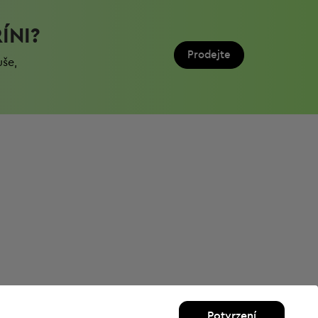
ÍNI?
Prodejte
uše,
Potvrzení