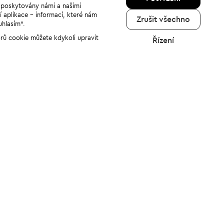
u poskytovány námi a našimi
í aplikace - informací, které nám
Zrušit všechno
uhlasím“.
orů cookie můžete kdykoli upravit
Řízení