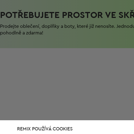
POTŘEBUJETE PROSTOR VE SKŘ
Prodejte oblečení, doplňky a boty, které již nenosíte. Jednod
pohodlně a zdarma!
REMIX POUŽÍVÁ COOKIES