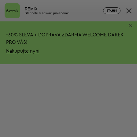
×
REMIX
STÁHNI
Stáhněte si aplikaci pro Android
×
-
30%
SLEVA + DOPRAVA ZDARMA
WELCOME DÁREK
PRO VÁS!
Nakupujte nyní