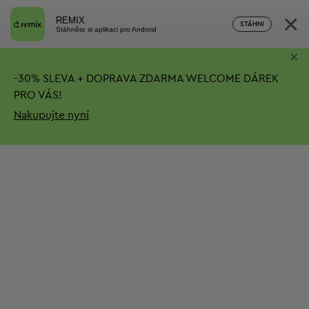
×
REMIX
STÁHNI
Stáhněte si aplikaci pro Android
×
-
30%
SLEVA + DOPRAVA ZDARMA
WELCOME DÁREK
PRO VÁS!
Nakupujte nyní