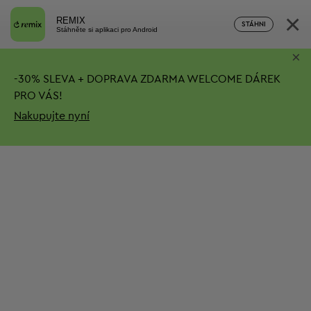
×
REMIX
STÁHNI
Stáhněte si aplikaci pro Android
×
-
30%
SLEVA + DOPRAVA ZDARMA
WELCOME DÁREK
PRO VÁS!
Nakupujte nyní