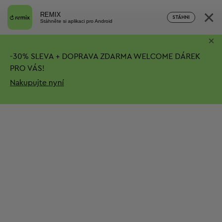
×
REMIX
STÁHNI
Stáhněte si aplikaci pro Android
×
-
30%
SLEVA + DOPRAVA ZDARMA
WELCOME DÁREK
PRO VÁS!
Nakupujte nyní