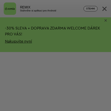
×
REMIX
STÁHNI
Stáhněte si aplikaci pro Android
×
-
30%
SLEVA + DOPRAVA ZDARMA
WELCOME DÁREK
PRO VÁS!
Nakupujte nyní