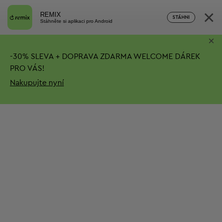
×
REMIX
STÁHNI
Stáhněte si aplikaci pro Android
×
-
30%
SLEVA + DOPRAVA ZDARMA
WELCOME DÁREK
PRO VÁS!
Nakupujte nyní