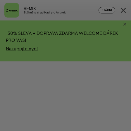
×
REMIX
STÁHNI
Stáhněte si aplikaci pro Android
×
-
30%
SLEVA + DOPRAVA ZDARMA
WELCOME DÁREK
PRO VÁS!
Nakupujte nyní