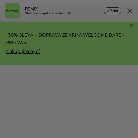
×
REMIX
STÁHNI
Stáhněte si aplikaci pro Android
×
-
30%
SLEVA + DOPRAVA ZDARMA
WELCOME DÁREK
PRO VÁS!
Nakupujte nyní