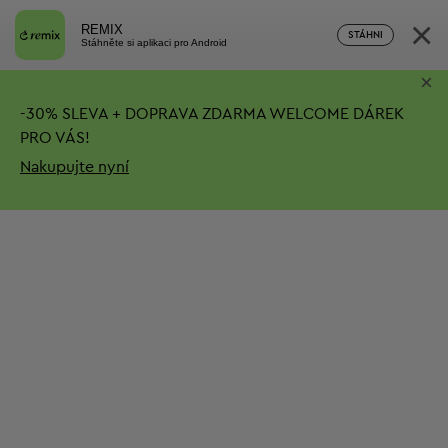
×
REMIX
STÁHNI
Stáhněte si aplikaci pro Android
×
-
30%
SLEVA + DOPRAVA ZDARMA
WELCOME DÁREK
PRO VÁS!
Nakupujte nyní