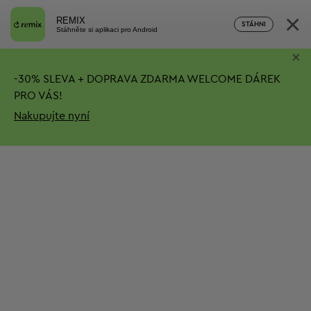
×
REMIX
STÁHNI
Stáhněte si aplikaci pro Android
×
-
30%
SLEVA + DOPRAVA ZDARMA
WELCOME DÁREK
PRO VÁS!
Nakupujte nyní