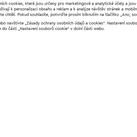
ních cookies, které jsou určeny pro marketingové a analytické účely a jso
ívají k personalizaci obsahu a reklam a k analýze návštěv stránek a mobiln
e chtěli. Pokud souhlasíte, potvrďte prosím kliknutím na tlačítko „Ano, so
“ nebo navštivte „Zásady ochrany osobních údajů a cookies“. Nastavení soub
e do části „Nastavení souborů cookie“ v dolní části webu.