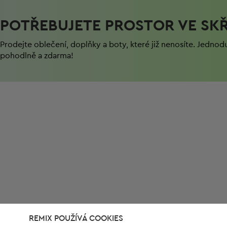
POTŘEBUJETE PROSTOR VE SKŘ
Prodejte oblečení, doplňky a boty, které již nenosíte. Jednod
pohodlně a zdarma!
REMIX POUŽÍVÁ COOKIES