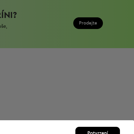
ÍNI?
Prodejte
uše,
Potvrzení