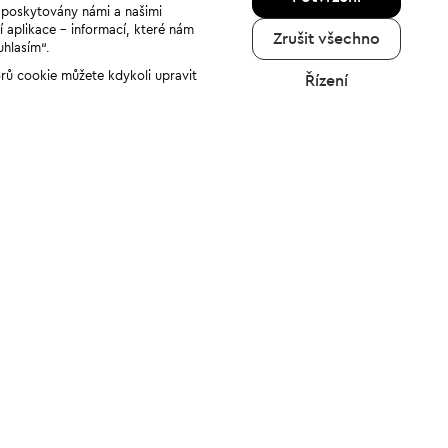
u poskytovány námi a našimi
í aplikace - informací, které nám
Zrušit všechno
uhlasím“.
orů cookie můžete kdykoli upravit
Řízení