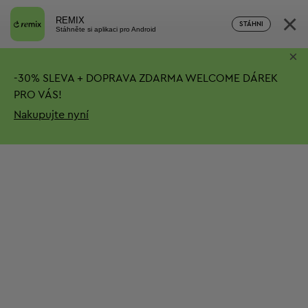
×
REMIX
STÁHNI
Stáhněte si aplikaci pro Android
×
-
30%
SLEVA + DOPRAVA ZDARMA
WELCOME DÁREK
PRO VÁS!
Nakupujte nyní