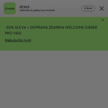
×
REMIX
STÁHNI
Stáhněte si aplikaci pro Android
×
-
30%
SLEVA + DOPRAVA ZDARMA
WELCOME DÁREK
PRO VÁS!
Nakupujte nyní