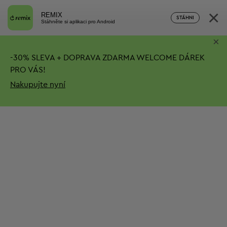
×
REMIX
STÁHNI
Stáhněte si aplikaci pro Android
×
-
30%
SLEVA + DOPRAVA ZDARMA
WELCOME DÁREK
PRO VÁS!
Nakupujte nyní