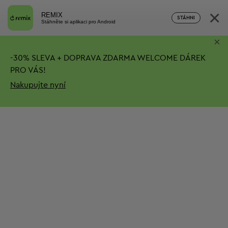
×
REMIX
STÁHNI
Stáhněte si aplikaci pro Android
×
-
30%
SLEVA + DOPRAVA ZDARMA
WELCOME DÁREK
PRO VÁS!
Nakupujte nyní