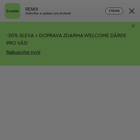
×
REMIX
STÁHNI
Stáhněte si aplikaci pro Android
×
-
30%
SLEVA + DOPRAVA ZDARMA
WELCOME DÁREK
PRO VÁS!
Nakupujte nyní