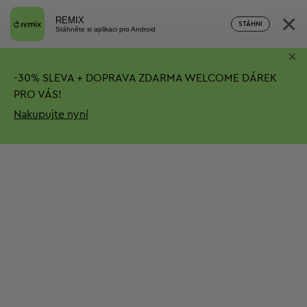
×
REMIX
STÁHNI
Stáhněte si aplikaci pro Android
×
-
30%
SLEVA + DOPRAVA ZDARMA
WELCOME DÁREK
PRO VÁS!
Nakupujte nyní