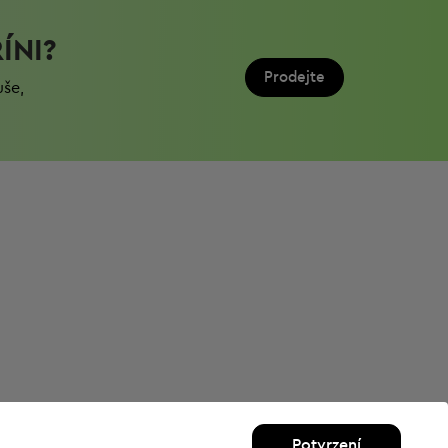
ÍNI?
Prodejte
uše,
Potvrzení