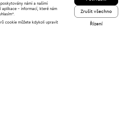
u poskytovány námi a našimi
í aplikace - informací, které nám
Zrušit všechno
uhlasím“.
orů cookie můžete kdykoli upravit
Řízení