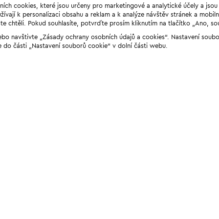
ních cookies, které jsou určeny pro marketingové a analytické účely a jso
ívají k personalizaci obsahu a reklam a k analýze návštěv stránek a mobiln
e chtěli. Pokud souhlasíte, potvrďte prosím kliknutím na tlačítko „Ano, so
“ nebo navštivte „Zásady ochrany osobních údajů a cookies“. Nastavení soub
e do části „Nastavení souborů cookie“ v dolní části webu.