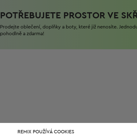
POTŘEBUJETE PROSTOR VE SKŘ
Prodejte oblečení, doplňky a boty, které již nenosíte. Jednod
pohodlně a zdarma!
REMIX POUŽÍVÁ COOKIES