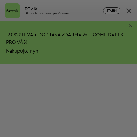
×
REMIX
STÁHNI
Stáhněte si aplikaci pro Android
×
-
30%
SLEVA + DOPRAVA ZDARMA
WELCOME DÁREK
PRO VÁS!
Nakupujte nyní