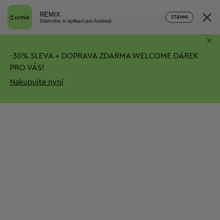
×
REMIX
STÁHNI
Stáhněte si aplikaci pro Android
×
-
30%
SLEVA + DOPRAVA ZDARMA
WELCOME DÁREK
PRO VÁS!
Nakupujte nyní