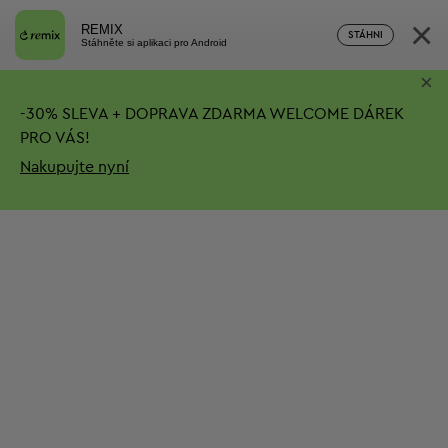
×
REMIX
STÁHNI
Stáhněte si aplikaci pro Android
×
-
30%
SLEVA + DOPRAVA ZDARMA
WELCOME DÁREK
PRO VÁS!
Nakupujte nyní