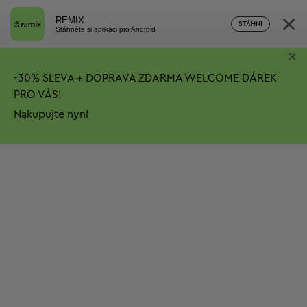
×
REMIX
STÁHNI
Stáhněte si aplikaci pro Android
×
-
30%
SLEVA + DOPRAVA ZDARMA
WELCOME DÁREK
PRO VÁS!
Nakupujte nyní