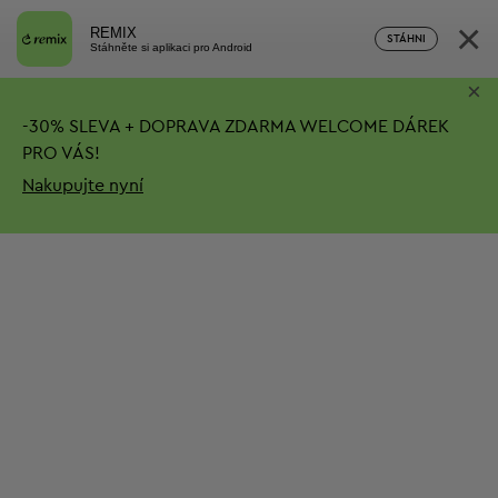
×
REMIX
STÁHNI
Stáhněte si aplikaci pro Android
×
-
30%
SLEVA + DOPRAVA ZDARMA
WELCOME DÁREK
PRO VÁS!
Nakupujte nyní