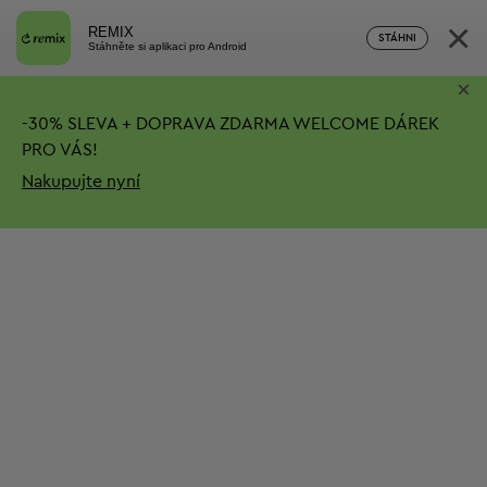
×
REMIX
STÁHNI
Stáhněte si aplikaci pro Android
×
-
30%
SLEVA + DOPRAVA ZDARMA
WELCOME DÁREK
PRO VÁS!
Nakupujte nyní