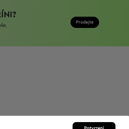
ÍNI?
Prodejte
uše,
Potvrzení