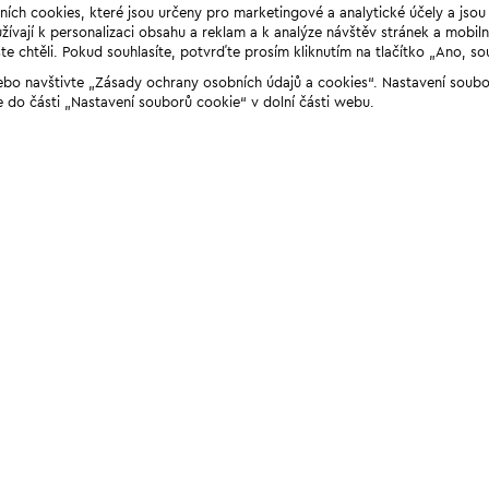
ních cookies, které jsou určeny pro marketingové a analytické účely a jso
ívají k personalizaci obsahu a reklam a k analýze návštěv stránek a mobiln
e chtěli. Pokud souhlasíte, potvrďte prosím kliknutím na tlačítko „Ano, so
“ nebo navštivte „Zásady ochrany osobních údajů a cookies“. Nastavení soub
e do části „Nastavení souborů cookie“ v dolní části webu.