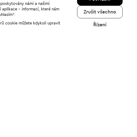
u poskytovány námi a našimi
í aplikace - informací, které nám
Zrušit všechno
uhlasím“.
orů cookie můžete kdykoli upravit
Řízení