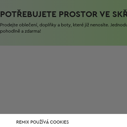
POTŘEBUJETE PROSTOR VE SKŘ
Prodejte oblečení, doplňky a boty, které již nenosíte. Jednod
pohodlně a zdarma!
REMIX POUŽÍVÁ COOKIES