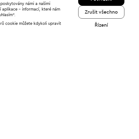
u poskytovány námi a našimi
í aplikace - informací, které nám
Zrušit všechno
uhlasím“.
orů cookie můžete kdykoli upravit
Řízení