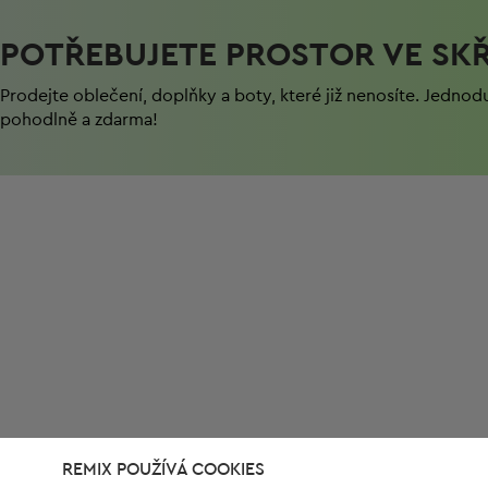
POTŘEBUJETE PROSTOR VE SKŘ
Prodejte oblečení, doplňky a boty, které již nenosíte. Jednod
pohodlně a zdarma!
REMIX POUŽÍVÁ COOKIES