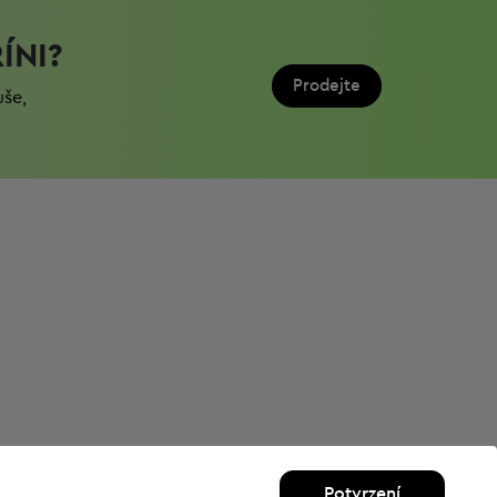
ÍNI?
Prodejte
uše,
Potvrzení