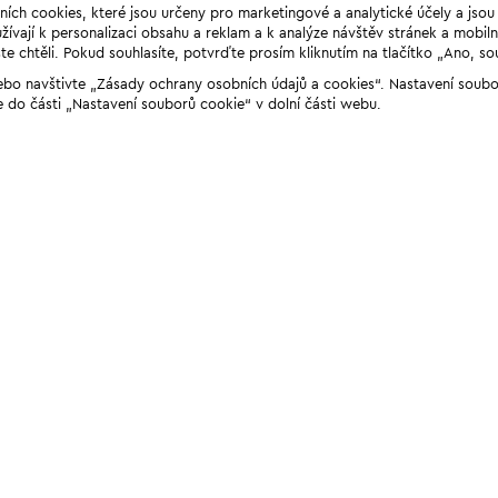
ních cookies, které jsou určeny pro marketingové a analytické účely a jso
ívají k personalizaci obsahu a reklam a k analýze návštěv stránek a mobiln
e chtěli. Pokud souhlasíte, potvrďte prosím kliknutím na tlačítko „Ano, so
“ nebo navštivte „Zásady ochrany osobních údajů a cookies“. Nastavení soub
e do části „Nastavení souborů cookie“ v dolní části webu.