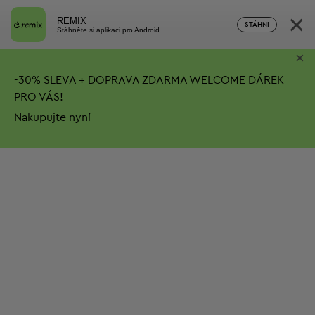
×
REMIX
STÁHNI
Stáhněte si aplikaci pro Android
×
-
30%
SLEVA + DOPRAVA ZDARMA
WELCOME DÁREK
PRO VÁS!
Nakupujte nyní