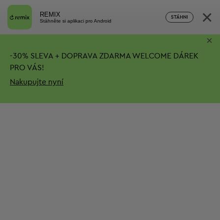
×
REMIX
STÁHNI
Stáhněte si aplikaci pro Android
×
-
30%
SLEVA + DOPRAVA ZDARMA
WELCOME DÁREK
PRO VÁS!
Nakupujte nyní