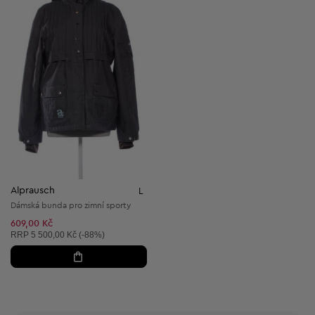
Alprausch
L
Dámská bunda pro zimní sporty
609,00 Kč
Doporučená cena:
RRP
5 500,00 Kč (-88%)