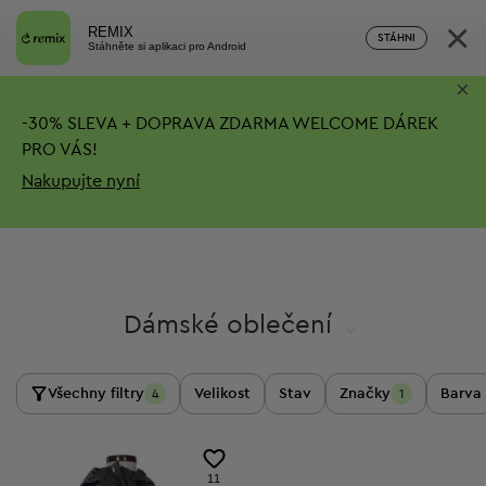
×
REMIX
STÁHNI
Stáhněte si aplikaci pro Android
×
-
30%
SLEVA + DOPRAVA ZDARMA
WELCOME DÁREK
PRO VÁS!
Nakupujte nyní
Dámské oblečení
Všechny filtry
Velikost
Stav
Značky
Barva
4
1
11