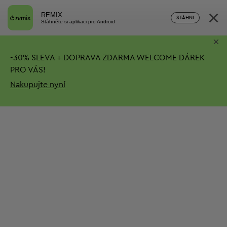
×
REMIX
STÁHNI
Stáhněte si aplikaci pro Android
×
-
30%
SLEVA + DOPRAVA ZDARMA
WELCOME DÁREK
PRO VÁS!
Nakupujte nyní