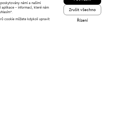
u poskytovány námi a našimi
í aplikace - informací, které nám
Zrušit všechno
uhlasím“.
orů cookie můžete kdykoli upravit
Řízení