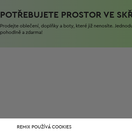
POTŘEBUJETE PROSTOR VE SKŘ
Prodejte oblečení, doplňky a boty, které již nenosíte. Jednod
pohodlně a zdarma!
REMIX POUŽÍVÁ COOKIES