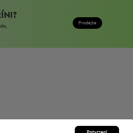
ÍNI?
Prodejte
uše,
Potvrzení