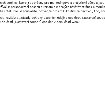
ních cookies, které jsou určeny pro marketingové a analytické účely a jso
ívají k personalizaci obsahu a reklam a k analýze návštěv stránek a mobiln
e chtěli. Pokud souhlasíte, potvrďte prosím kliknutím na tlačítko „Ano, so
“ nebo navštivte „Zásady ochrany osobních údajů a cookies“. Nastavení soub
e do části „Nastavení souborů cookie“ v dolní části webu.