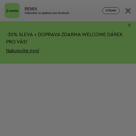
×
REMIX
STÁHNI
Stáhněte si aplikaci pro Android
×
-
30%
SLEVA + DOPRAVA ZDARMA
WELCOME DÁREK
PRO VÁS!
Nakupujte nyní