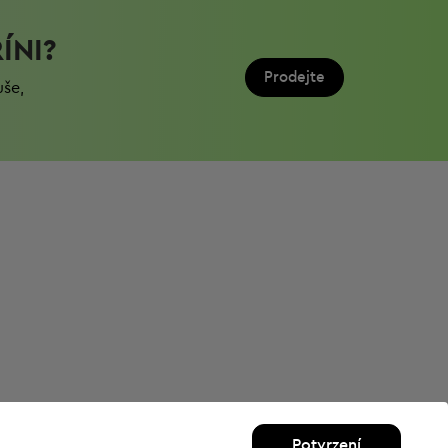
ÍNI?
Prodejte
uše,
Potvrzení