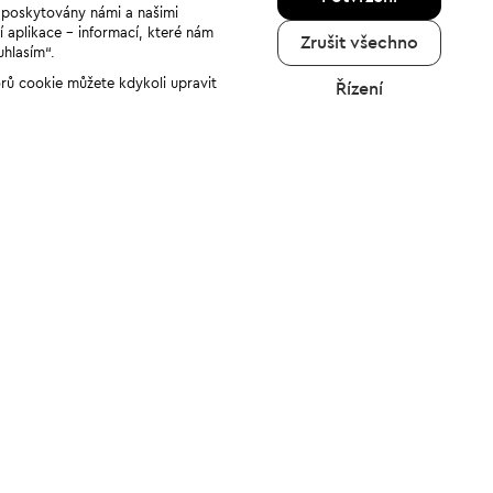
u poskytovány námi a našimi
í aplikace - informací, které nám
Zrušit všechno
uhlasím“.
orů cookie můžete kdykoli upravit
Řízení