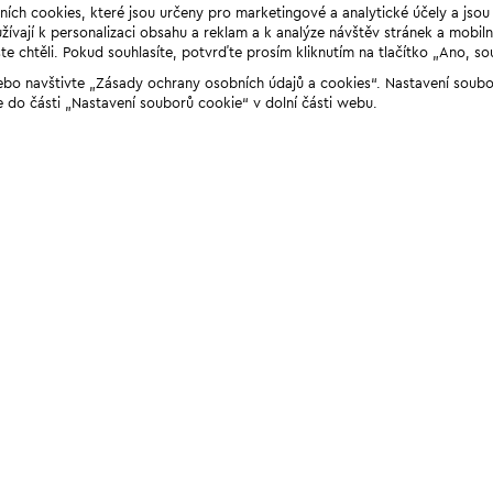
ních cookies, které jsou určeny pro marketingové a analytické účely a jso
ívají k personalizaci obsahu a reklam a k analýze návštěv stránek a mobiln
e chtěli. Pokud souhlasíte, potvrďte prosím kliknutím na tlačítko „Ano, so
“ nebo navštivte „Zásady ochrany osobních údajů a cookies“. Nastavení soub
e do části „Nastavení souborů cookie“ v dolní části webu.