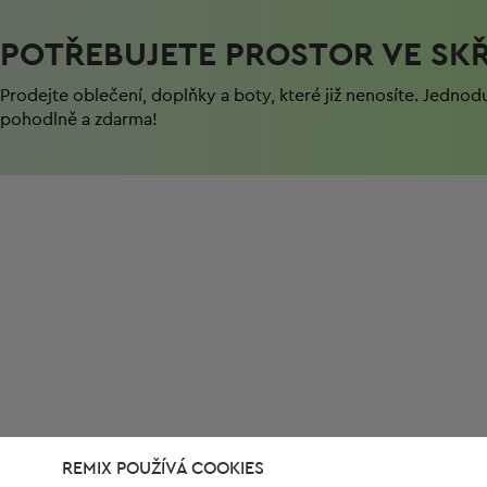
POTŘEBUJETE PROSTOR VE SKŘ
Prodejte oblečení, doplňky a boty, které již nenosíte. Jednod
pohodlně a zdarma!
REMIX POUŽÍVÁ COOKIES