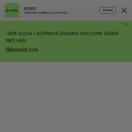
×
REMIX
STÁHNI
Stáhněte si aplikaci pro Android
×
-
30%
SLEVA + DOPRAVA ZDARMA
WELCOME DÁREK
PRO VÁS!
Nakupujte nyní