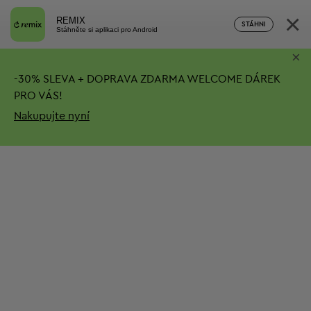
×
REMIX
STÁHNI
Stáhněte si aplikaci pro Android
×
-
30%
SLEVA + DOPRAVA ZDARMA
WELCOME DÁREK
PRO VÁS!
Nakupujte nyní