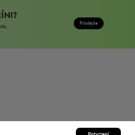
ÍNI?
Prodejte
uše,
Potvrzení