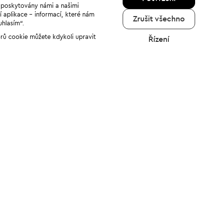
u poskytovány námi a našimi
í aplikace - informací, které nám
Zrušit všechno
uhlasím“.
orů cookie můžete kdykoli upravit
Řízení