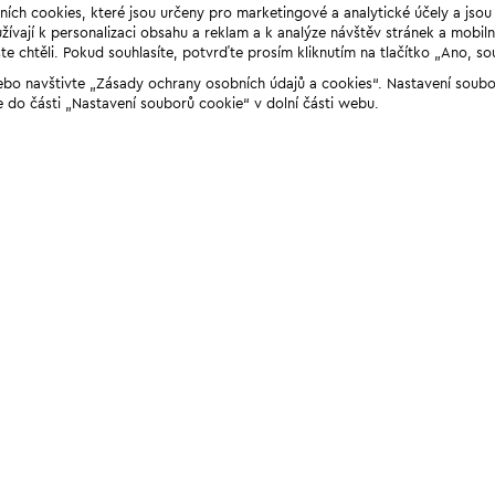
ních cookies, které jsou určeny pro marketingové a analytické účely a jso
ívají k personalizaci obsahu a reklam a k analýze návštěv stránek a mobiln
e chtěli. Pokud souhlasíte, potvrďte prosím kliknutím na tlačítko „Ano, so
“ nebo navštivte „Zásady ochrany osobních údajů a cookies“. Nastavení soub
e do části „Nastavení souborů cookie“ v dolní části webu.