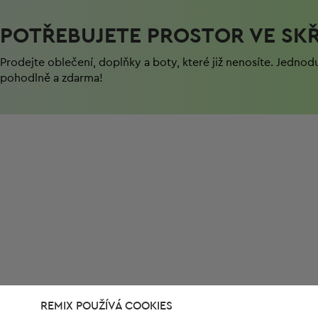
POTŘEBUJETE PROSTOR VE SKŘ
Prodejte oblečení, doplňky a boty, které již nenosíte. Jednod
pohodlně a zdarma!
REMIX POUŽÍVÁ COOKIES