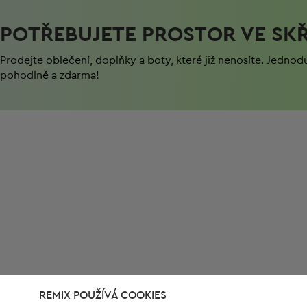
POTŘEBUJETE PROSTOR VE SKŘ
Prodejte oblečení, doplňky a boty, které již nenosíte. Jednod
pohodlně a zdarma!
REMIX POUŽÍVÁ COOKIES