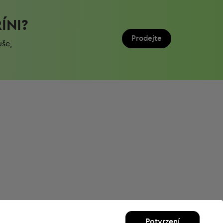
ÍNI?
Prodejte
uše,
Potvrzení