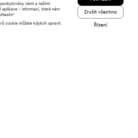
u poskytovány námi a našimi
í aplikace - informací, které nám
Zrušit všechno
uhlasím“.
orů cookie můžete kdykoli upravit
Řízení