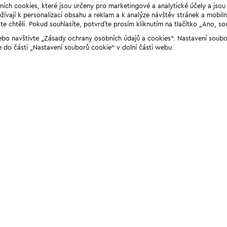
ních cookies, které jsou určeny pro marketingové a analytické účely a jso
ívají k personalizaci obsahu a reklam a k analýze návštěv stránek a mobiln
e chtěli. Pokud souhlasíte, potvrďte prosím kliknutím na tlačítko „Ano, so
“ nebo navštivte „Zásady ochrany osobních údajů a cookies“. Nastavení soub
e do části „Nastavení souborů cookie“ v dolní části webu.