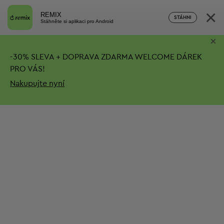
×
REMIX
STÁHNI
Stáhněte si aplikaci pro Android
×
-
30%
SLEVA + DOPRAVA ZDARMA
WELCOME DÁREK
PRO VÁS!
Nakupujte nyní