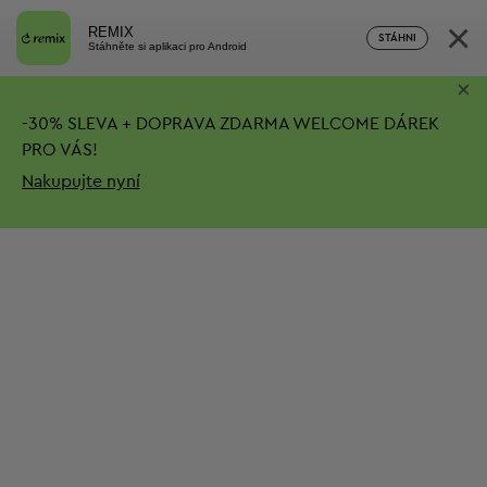
×
REMIX
STÁHNI
Stáhněte si aplikaci pro Android
×
-
30%
SLEVA + DOPRAVA ZDARMA
WELCOME DÁREK
PRO VÁS!
Nakupujte nyní