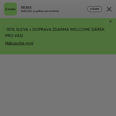
×
REMIX
STÁHNI
Stáhněte si aplikaci pro Android
×
-
30%
SLEVA + DOPRAVA ZDARMA
WELCOME DÁREK
PRO VÁS!
Nakupujte nyní