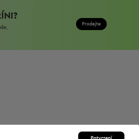
ÍNI?
Prodejte
uše,
Potvrzení