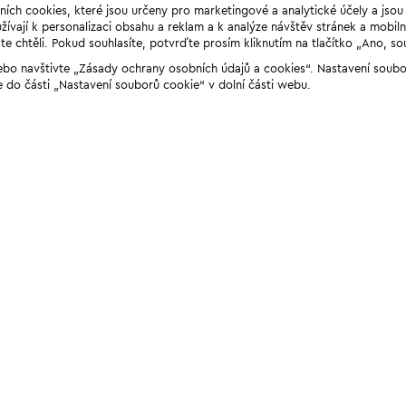
ních cookies, které jsou určeny pro marketingové a analytické účely a jso
ívají k personalizaci obsahu a reklam a k analýze návštěv stránek a mobiln
e chtěli. Pokud souhlasíte, potvrďte prosím kliknutím na tlačítko „Ano, so
“ nebo navštivte „Zásady ochrany osobních údajů a cookies“. Nastavení soub
e do části „Nastavení souborů cookie“ v dolní části webu.