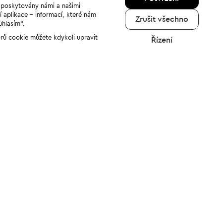
u poskytovány námi a našimi
í aplikace - informací, které nám
Zrušit všechno
uhlasím“.
orů cookie můžete kdykoli upravit
Řízení