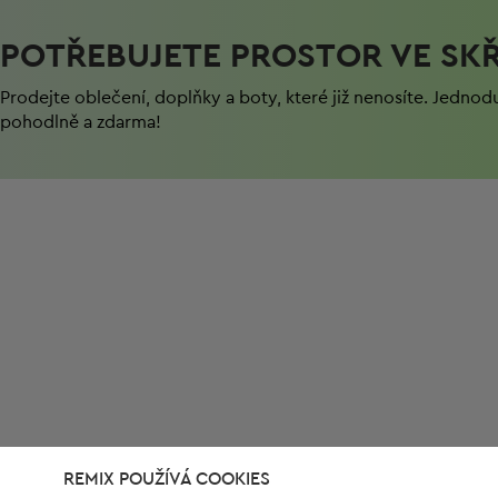
POTŘEBUJETE PROSTOR VE SKŘ
Prodejte oblečení, doplňky a boty, které již nenosíte. Jednod
pohodlně a zdarma!
REMIX POUŽÍVÁ COOKIES