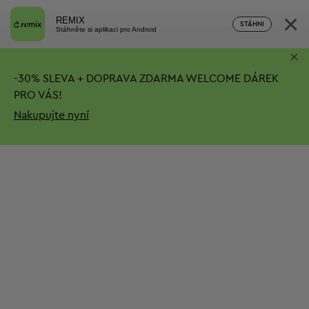
×
REMIX
STÁHNI
Stáhněte si aplikaci pro Android
×
-
30%
SLEVA + DOPRAVA ZDARMA
WELCOME DÁREK
PRO VÁS!
Nakupujte nyní