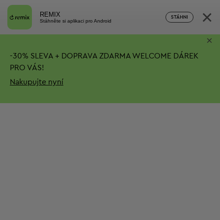
×
REMIX
STÁHNI
Stáhněte si aplikaci pro Android
×
-
30%
SLEVA + DOPRAVA ZDARMA
WELCOME DÁREK
PRO VÁS!
Nakupujte nyní