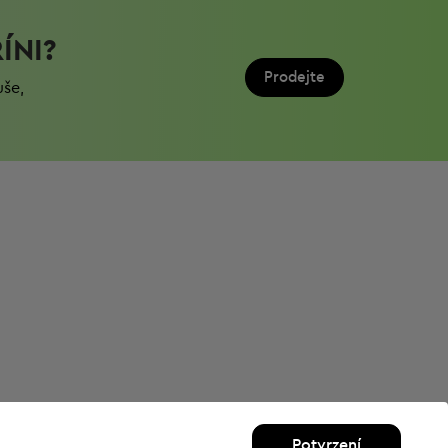
ÍNI?
Prodejte
uše,
Potvrzení