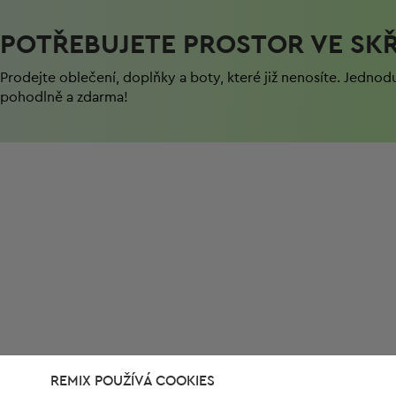
POTŘEBUJETE PROSTOR VE SKŘ
Prodejte oblečení, doplňky a boty, které již nenosíte. Jednod
pohodlně a zdarma!
REMIX POUŽÍVÁ COOKIES