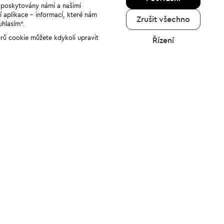
u poskytovány námi a našimi
í aplikace - informací, které nám
Zrušit všechno
uhlasím“.
orů cookie můžete kdykoli upravit
Řízení