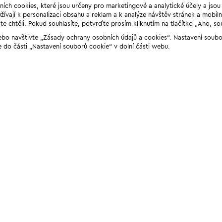
ních cookies, které jsou určeny pro marketingové a analytické účely a jso
ívají k personalizaci obsahu a reklam a k analýze návštěv stránek a mobiln
e chtěli. Pokud souhlasíte, potvrďte prosím kliknutím na tlačítko „Ano, so
“ nebo navštivte „Zásady ochrany osobních údajů a cookies“. Nastavení soub
e do části „Nastavení souborů cookie“ v dolní části webu.