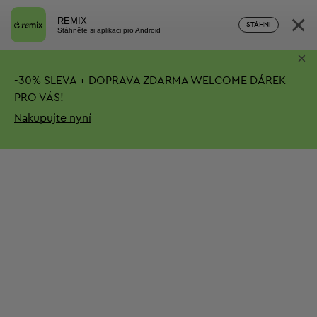
×
REMIX
STÁHNI
Stáhněte si aplikaci pro Android
×
-
30%
SLEVA + DOPRAVA ZDARMA
WELCOME DÁREK
PRO VÁS!
Nakupujte nyní