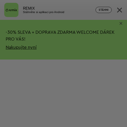
×
REMIX
STÁHNI
Stáhněte si aplikaci pro Android
×
-
30%
SLEVA + DOPRAVA ZDARMA
WELCOME DÁREK
PRO VÁS!
Nakupujte nyní