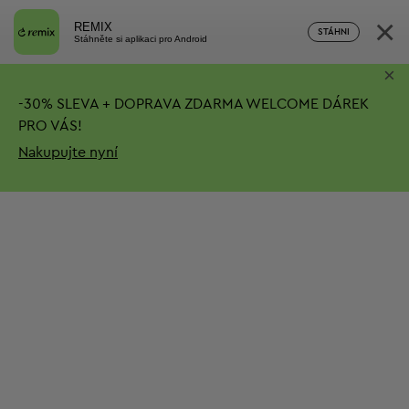
×
REMIX
STÁHNI
Stáhněte si aplikaci pro Android
×
-
30%
SLEVA + DOPRAVA ZDARMA
WELCOME DÁREK
PRO VÁS!
Nakupujte nyní