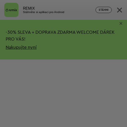
×
REMIX
STÁHNI
Stáhněte si aplikaci pro Android
×
-
30%
SLEVA + DOPRAVA ZDARMA
WELCOME DÁREK
PRO VÁS!
Nakupujte nyní