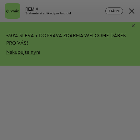
×
REMIX
STÁHNI
Stáhněte si aplikaci pro Android
×
-
30%
SLEVA + DOPRAVA ZDARMA
WELCOME DÁREK
PRO VÁS!
Nakupujte nyní